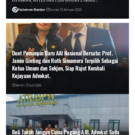
terdakwa, AS (17) dan I (16) divonis 2 tahun…
Parlemen Banten
Jumat, 10 Januari 2025
Duet Pemimpin Baru AAI Nasional Bersatu: Prof.
Jamin Ginting dan Ruth Simamora Terpilih Sebagai
Ketua Umum dan Sekjen, Siap Rajut Kembali
Kejayaan Advokat.
Senin, 13 Juli 2026
Beli Tanah Jangan Cuma Pegang AJB, Advokat Sada