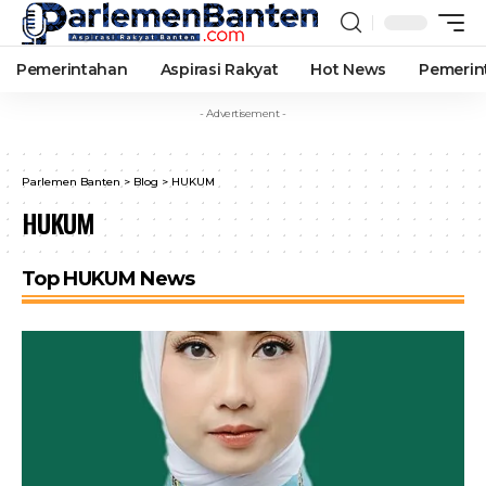
Pemerintahan
Aspirasi Rakyat
Hot News
Pemerin
- Advertisement -
Parlemen Banten
>
Blog
>
HUKUM
HUKUM
Top HUKUM News