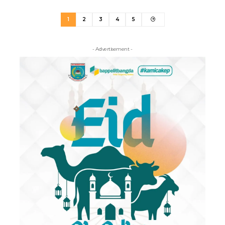
1
2
3
4
5
- Advertisement -