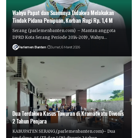
Wahyu Papat dan Suaminya Didakwa Melakukan
Tindak Pidana Penipuan, Korban Rugi Rp. 1,4 M
Serang (parlemenbanten.com) – Mantan anggota
DPRD Kota Serang Periode 2014-2019 , Wahyu…
Parlemen Banten
Jumat, 6 Maret 2026
Dua Terdakwa Kasus Tawuran di Kramatwatu Divonis
2 Tahun Penjara
KABUPATEN SERANG,(parlemenbanten.com)– Dua