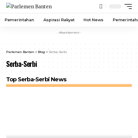
Pemerintahan
Aspirasi Rakyat
Hot News
Pemerintah
- Advertisement -
Parlemen Banten
>
Blog
>
Serba-Serbi
Serba-Serbi
Top Serba-Serbi News