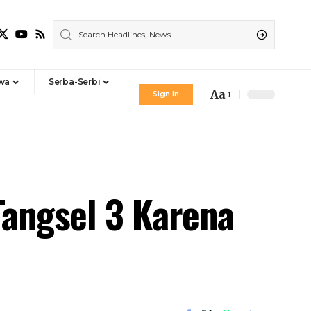
iwa
Serba-Serbi
Aa
Sign In
Font
Resizer
Tangsel 3 Karena