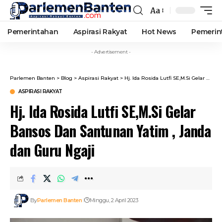
Aa
Font
Resizer
Pemerintahan
Aspirasi Rakyat
Hot News
Pemerin
- Advertisement -
Parlemen Banten
>
Blog
>
Aspirasi Rakyat
>
Hj. Ida Rosida Lutfi SE,M.Si Gelar Bansos Dan Santunan Yatim , Janda dan Guru Ngaji
ASPIRASI RAKYAT
Hj. Ida Rosida Lutfi SE,M.Si Gelar
Bansos Dan Santunan Yatim , Janda
dan Guru Ngaji
By
Parlemen Banten
Minggu, 2 April 2023