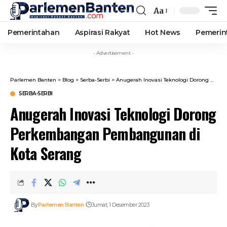
Aa
Font
Resizer
Pemerintahan
Aspirasi Rakyat
Hot News
Pemerin
- Advertisement -
Parlemen Banten
>
Blog
>
Serba-Serbi
>
Anugerah Inovasi Teknologi Dorong Perkembangan Pembangunan di Kota Serang
SERBA-SERBI
Anugerah Inovasi Teknologi Dorong
Perkembangan Pembangunan di
Kota Serang
By
Parlemen Banten
Jumat, 1 Desember 2023