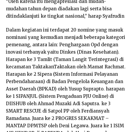
“Oleh karena itu mengapresiasi dan mudah-
mudahan tahun depan diadakan lagi serta bisa
ditindaklanjuti ke tingkat nasional,” harap Syafrudin
Dalam kegiatan ini terdapat 20 nomine yang masuk
nominasi yang kemudian menjadi beberapa kategori
pemenang, antara lain: Penghargaan Opd dengan
inovasi terbanyak yaitu Dinkes (Dinas Kesehatan).
Harapan ke 3 Tamlit (Taman Langit Terintegrasi) di
kecamatan TaktakanTaktakan oleh Mamat Rachmat.
Harapan ke 2 Sipera (Sistem Informasi Pelayanan
Perbendaharaan) di Badan Pengelola Keuangan dan
Asset Daerah (BPKAD) oleh Yusup Suprapto. harapan
ke 1 SIPANJUL (Sistem Pengaduan PJU Online) di
DIISHUB oleh Ahmad Muzaki Adi Saputra. ke 3
SMART RESCUE di Satpol PP oleh Ferdiansyah
Ramadana. Juara ke 2 PROGRES SEKAKMAT –
MANTAP DPMTSP oleh Deni Legawa. Juara ke 1 ISIM