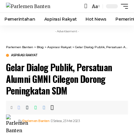
Aa
Font
Resizer
Pemerintahan
Aspirasi Rakyat
Hot News
Pemerin
- Advertisement -
Parlemen Banten
>
Blog
>
Aspirasi Rakyat
>
Gelar Dialog Publik, Persatuan Alumni GMNI Cilegon Dorong Peningkatan SDM
ASPIRASI RAKYAT
Gelar Dialog Publik, Persatuan
Alumni GMNI Cilegon Dorong
Peningkatan SDM
By
Parlemen Banten
Selasa, 23 Mei 2023