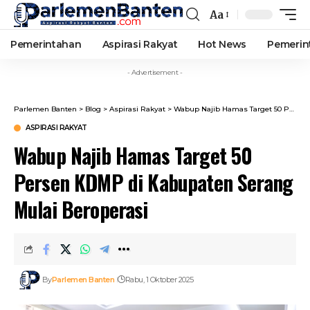
Aa
Font
Resizer
Pemerintahan
Aspirasi Rakyat
Hot News
Pemerin
- Advertisement -
Parlemen Banten
>
Blog
>
Aspirasi Rakyat
>
Wabup Najib Hamas Target 50 Persen KDMP di Kabupaten Serang Mulai Beroperasi
ASPIRASI RAKYAT
Wabup Najib Hamas Target 50
Persen KDMP di Kabupaten Serang
Mulai Beroperasi
By
Parlemen Banten
Rabu, 1 Oktober 2025