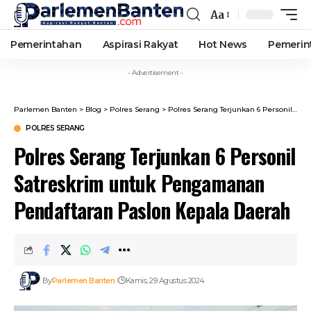
Aa
Font
Resizer
Pemerintahan
Aspirasi Rakyat
Hot News
Pemerin
- Advertisement -
Parlemen Banten
>
Blog
>
Polres Serang
>
Polres Serang Terjunkan 6 Personil Satreskrim untuk Pengamanan Pendaftaran Paslon Kepala Daerah
POLRES SERANG
Polres Serang Terjunkan 6 Personil
Satreskrim untuk Pengamanan
Pendaftaran Paslon Kepala Daerah
By
Parlemen Banten
Kamis, 29 Agustus 2024