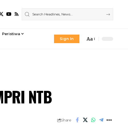
Peristiwa
Aa
Sign In
Font
Resizer
MPRI NTB
Share