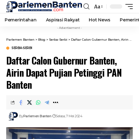
Aa
Font
Resizer
Pemerintahan
Aspirasi Rakyat
Hot News
Pemerin
- Advertisement -
Parlemen Banten
>
Blog
>
Serba-Serbi
>
Daftar Calon Gubernur Banten, Airin Dapat Pujian Petinggi PAN Banten
SERBA-SERBI
Daftar Calon Gubernur Banten,
Airin Dapat Pujian Petinggi PAN
Banten
By
Parlemen Banten
Selasa, 7 Mei 2024