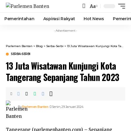
Aa
Font
Resizer
Pemerintahan
Aspirasi Rakyat
Hot News
Pemerin
- Advertisement -
Parlemen Banten
>
Blog
>
Serba-Serbi
>
13 Juta Wisatawan Kunjungi Kota Tangerang Sepanjang Tahun 2023
SERBA-SERBI
13 Juta Wisatawan Kunjungi Kota
Tangerang Sepanjang Tahun 2023
By
Parlemen Banten
Senin, 29 Januari 2024
Tangerang (parlemenbanten.com) – Sepanjang