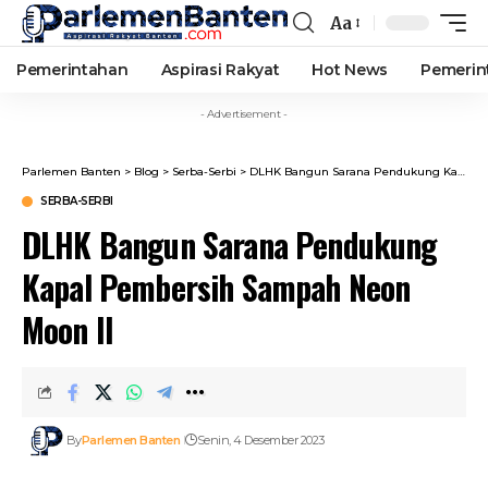
Aa
Font
Resizer
Pemerintahan
Aspirasi Rakyat
Hot News
Pemerin
- Advertisement -
Parlemen Banten
>
Blog
>
Serba-Serbi
>
DLHK Bangun Sarana Pendukung Kapal Pembersih Sampah Neon Moon II
SERBA-SERBI
DLHK Bangun Sarana Pendukung
Kapal Pembersih Sampah Neon
Moon II
By
Parlemen Banten
Senin, 4 Desember 2023