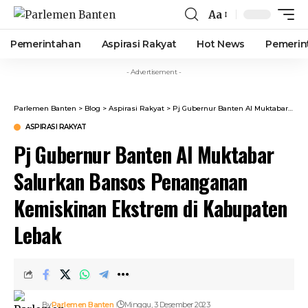
Aa
Font
Resizer
Pemerintahan
Aspirasi Rakyat
Hot News
Pemerin
- Advertisement -
Parlemen Banten
>
Blog
>
Aspirasi Rakyat
>
Pj Gubernur Banten Al Muktabar Salurkan Bansos Penanganan Kemiskinan Ekstrem di Kabupaten Lebak
ASPIRASI RAKYAT
Pj Gubernur Banten Al Muktabar
Salurkan Bansos Penanganan
Kemiskinan Ekstrem di Kabupaten
Lebak
By
Parlemen Banten
Minggu, 3 Desember 2023