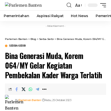
Aa
Font
Resizer
Pemerintahan
Aspirasi Rakyat
Hot News
Pemerin
- Advertisement -
Parlemen Banten
>
Blog
>
Serba-Serbi
>
Bina Generasi Muda, Korem 064/MY Gelar Kegiatan Pembekalan Kader Warga Terlatih
SERBA-SERBI
Bina Generasi Muda, Korem
064/MY Gelar Kegiatan
Pembekalan Kader Warga Terlatih
By
Parlemen Banten
Rabu, 25 Oktober 2023