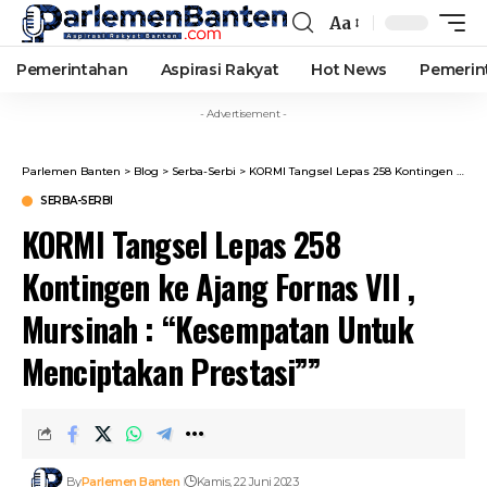
Aa
Font
Resizer
Pemerintahan
Aspirasi Rakyat
Hot News
Pemerin
- Advertisement -
Parlemen Banten
>
Blog
>
Serba-Serbi
>
KORMI Tangsel Lepas 258 Kontingen ke Ajang Fornas VII , Mursinah : “Kesempatan Untuk Menciptakan Prestasi””
SERBA-SERBI
KORMI Tangsel Lepas 258
Kontingen ke Ajang Fornas VII ,
Mursinah : “Kesempatan Untuk
Menciptakan Prestasi””
By
Parlemen Banten
Kamis, 22 Juni 2023