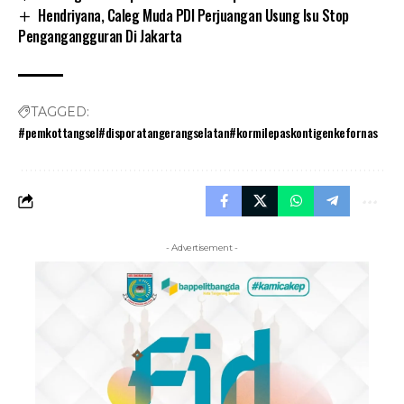
Hendriyana, Caleg Muda PDI Perjuangan Usung Isu Stop
Pengangangguran Di Jakarta
TAGGED:
#pemkottangsel#disporatangerangselatan#kormilepaskontigenkefornas
- Advertisement -