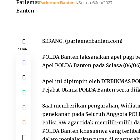
By
Parlemen Banten
Selasa, 6 Juni 2023
SERANG, (parlemenbanten.com) –
SHARE
POLDA Banten laksanakan apel pagi be
Apel POLDA Banten pada Selasa (06/06)
Apel ini dipimpin oleh DIRBINMAS 
Pejabat Utama POLDA Banten serta dii
Saat memberikan pengarahan, Widiat
penekanan pada Seluruh Anggota POLD
Polisi RW agar tidak memilih-milih d
POLDA Banten khususnya yang terlibat
dalam menjalankan tugas di masyaraka