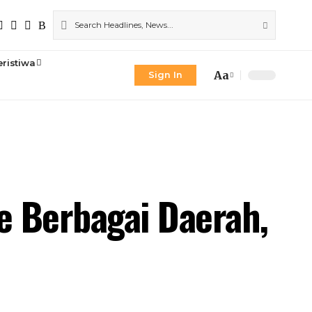
eristiwa
Aa
Sign In
Font
Resizer
e Berbagai Daerah,