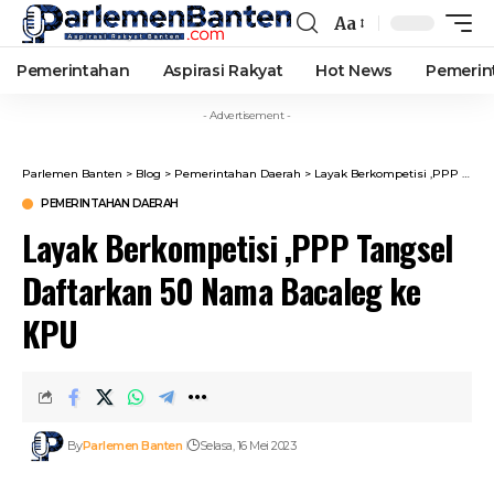
Aa
Font
Resizer
Pemerintahan
Aspirasi Rakyat
Hot News
Pemerin
- Advertisement -
Parlemen Banten
>
Blog
>
Pemerintahan Daerah
>
Layak Berkompetisi ,PPP Tangsel Daftarkan 50 Nama Bacaleg ke KPU
PEMERINTAHAN DAERAH
Layak Berkompetisi ,PPP Tangsel
Daftarkan 50 Nama Bacaleg ke
KPU
By
Parlemen Banten
Selasa, 16 Mei 2023