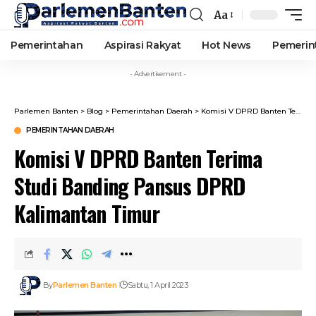
Aa
Font
Resizer
Pemerintahan
Aspirasi Rakyat
Hot News
Pemerin
- Advertisement -
Parlemen Banten
>
Blog
>
Pemerintahan Daerah
>
Komisi V DPRD Banten Terima Studi Banding Pansus DPRD Kalimantan Timur
PEMERINTAHAN DAERAH
Komisi V DPRD Banten Terima
Studi Banding Pansus DPRD
Kalimantan Timur
By
Parlemen Banten
Sabtu, 1 April 2023