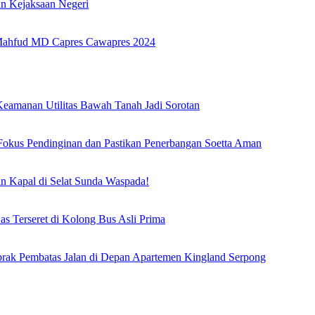
 Kejaksaan Negeri
 Mahfud MD Capres Cawapres 2024
Keamanan Utilitas Bawah Tanah Jadi Sorotan
okus Pendinginan dan Pastikan Penerbangan Soetta Aman
n Kapal di Selat Sunda Waspada!
s Terseret di Kolong Bus Asli Prima
rak Pembatas Jalan di Depan Apartemen Kingland Serpong