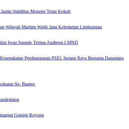
Jamin Stabilitas Moneter Tetap Kokoh
n Wilayah Maritim Wajib Jaga Kelestarian Lingkungan
Taskin Iwan Sumule Terima Audiensi LMND
en Kesepakatan Pembangunan PSEL Serang Raya Bersama Danantara
rakatan Se- Banten
Pandeglang
Semangat Gotong Royong