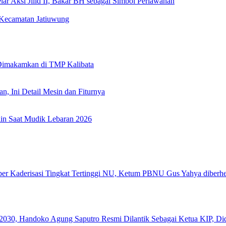
ar Aksi Jilid II, Bakar BH sebagai Simbol Perlawanan
i Kecamatan Jatiuwung
 Dimakamkan di TMP Kalibata
, Ini Detail Mesin dan Fiturnya
lin Saat Mudik Lebaran 2026
er Kaderisasi Tingkat Tertinggi NU, Ketum PBNU Gus Yahya diberhe
2030, Handoko Agung Saputro Resmi Dilantik Sebagai Ketua KIP, Di