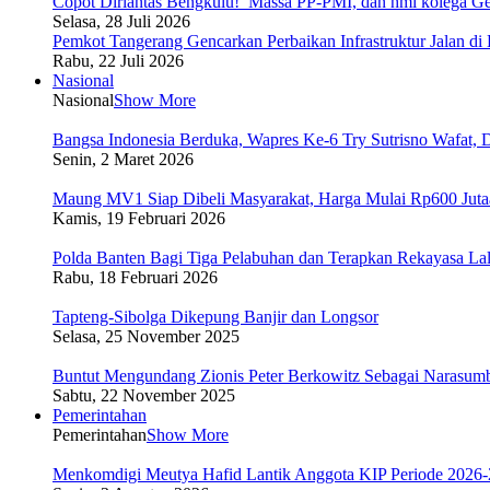
Copot Dirlantas Bengkulu!’ Massa PP-PMI, dan hmi kolega Gel
Selasa, 28 Juli 2026
Pemkot Tangerang Gencarkan Perbaikan Infrastruktur Jalan d
Rabu, 22 Juli 2026
Nasional
Nasional
Show More
Bangsa Indonesia Berduka, Wapres Ke-6 Try Sutrisno Wafat,
Senin, 2 Maret 2026
Maung MV1 Siap Dibeli Masyarakat, Harga Mulai Rp600 Jutaan
Kamis, 19 Februari 2026
Polda Banten Bagi Tiga Pelabuhan dan Terapkan Rekayasa La
Rabu, 18 Februari 2026
Tapteng-Sibolga Dikepung Banjir dan Longsor
Selasa, 25 November 2025
Buntut Mengundang Zionis Peter Berkowitz Sebagai Narasumb
Sabtu, 22 November 2025
Pemerintahan
Pemerintahan
Show More
Menkomdigi Meutya Hafid Lantik Anggota KIP Periode 2026-