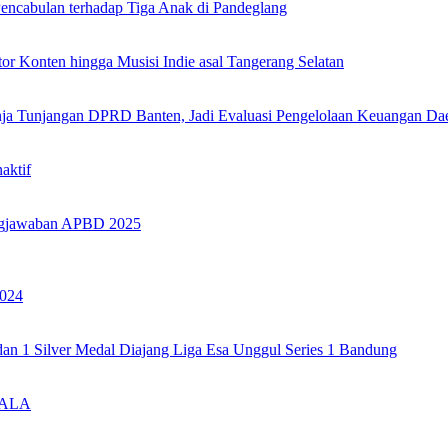
encabulan terhadap Tiga Anak di Pandeglang
r Konten hingga Musisi Indie asal Tangerang Selatan
ja Tunjangan DPRD Banten, Jadi Evaluasi Pengelolaan Keuangan Da
aktif
ungjawaban APBD 2025
2024
n 1 Silver Medal Diajang Liga Esa Unggul Series 1 Bandung
DALA