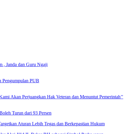
m , Janda dan Guru Ngaji
an Pengumpulan PUB
 Kami Akan Perjuangkan Hak Veteran dan Menuntut Pemerintah’’
oleh Turun dari 93 Persen
argetkan Aturan Lebih Tegas dan Berkepastian Hukum