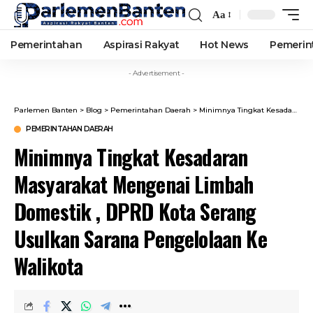
Aa
Font
Resizer
Pemerintahan
Aspirasi Rakyat
Hot News
Pemerin
- Advertisement -
Parlemen Banten
>
Blog
>
Pemerintahan Daerah
>
Minimnya Tingkat Kesadaran Masyarakat Mengenai Limbah Domestik , DPRD Kota Serang Usulkan Sarana Pengelolaan Ke Walikota
PEMERINTAHAN DAERAH
Minimnya Tingkat Kesadaran
Masyarakat Mengenai Limbah
Domestik , DPRD Kota Serang
Usulkan Sarana Pengelolaan Ke
Walikota