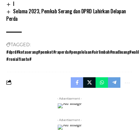
I
Selama 2023, Pemkab Serang dan DPRD Lahirkan Delapan
Perda
TAGGED:
#dprd#kotaserang#pemkot#raperda#pengelolaan#airlimbah#madbuang#walik
#ronialfianto#
- Advertisement -
- Advertisement -