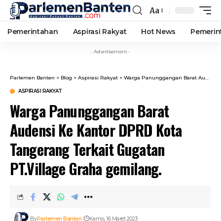
Aa
Font
Resizer
Pemerintahan
Aspirasi Rakyat
Hot News
Pemerin
- Advertisement -
Parlemen Banten
>
Blog
>
Aspirasi Rakyat
>
Warga Panunggangan Barat Audensi Ke Kantor DPRD Kota Tangerang Terkait Gugatan PT.Village Graha gemilang.
ASPIRASI RAKYAT
Warga Panunggangan Barat
Audensi Ke Kantor DPRD Kota
Tangerang Terkait Gugatan
PT.Village Graha gemilang.
By
Parlemen Banten
Kamis, 16 Maret 2023