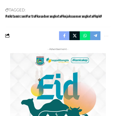
TAGGED:
#nikitamirzani#artis#kasadserangkota#kejaksaanserangkota#kpk#
- Advertisement -