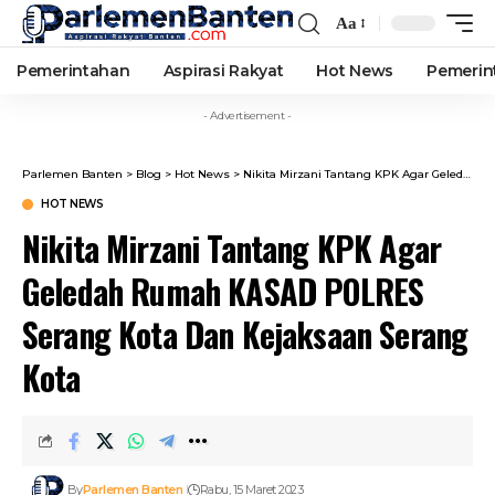
Aa
Font
Resizer
Pemerintahan
Aspirasi Rakyat
Hot News
Pemerin
- Advertisement -
Parlemen Banten
>
Blog
>
Hot News
>
Nikita Mirzani Tantang KPK Agar Geledah Rumah KASAD POLRES Serang Kota Dan Kejaksaan Serang Kota
HOT NEWS
Nikita Mirzani Tantang KPK Agar
Geledah Rumah KASAD POLRES
Serang Kota Dan Kejaksaan Serang
Kota
By
Parlemen Banten
Rabu, 15 Maret 2023