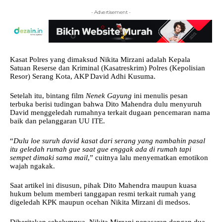
- Advertisement -
Kasat Polres yang dimaksud Nikita Mirzani adalah Kepala
Satuan Reserse dan Kriminal (Kasatreskrim) Polres (Kepolisian
Resor) Serang Kota, AKP David Adhi Kusuma.
Setelah itu, bintang film
Nenek Gayung
ini menulis pesan
terbuka berisi tudingan bahwa Dito Mahendra dulu menyuruh
David menggeledah rumahnya terkait dugaan pencemaran nama
baik dan pelanggaran UU ITE.
“
Dulu loe suruh david kasat dari serang yang nambahin pasal
itu geledah rumah gue saat gue enggak ada di rumah tapi
sempet dimaki sama mail
,” cuitnya lalu menyematkan emotikon
wajah ngakak.
Saat artikel ini disusun, pihak Dito Mahendra maupun kuasa
hukum belum memberi tanggapan resmi terkait rumah yang
digeledah KPK maupun ocehan Nikita Mirzani di medsos.
Diberitakan sebelumnya, Nikita Mirzani penasaran dengan dua