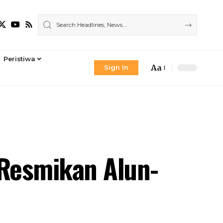
Peristiwa
Aa
Sign In
Font
Resizer
Resmikan Alun-