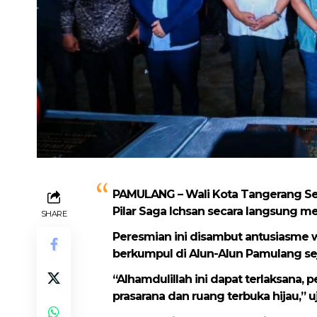
PAMULANG – Wali Kota Tangerang Se
Pilar Saga Ichsan secara langsung m
SHARE
Peresmian ini disambut antusiasme war
berkumpul di Alun-Alun Pamulang sej
“Alhamdulillah ini dapat terlaksana
prasarana dan ruang terbuka hijau,”