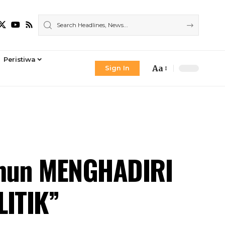
Peristiwa
Aa
Sign In
Font
Resizer
mun MENGHADIRI
ITIK”