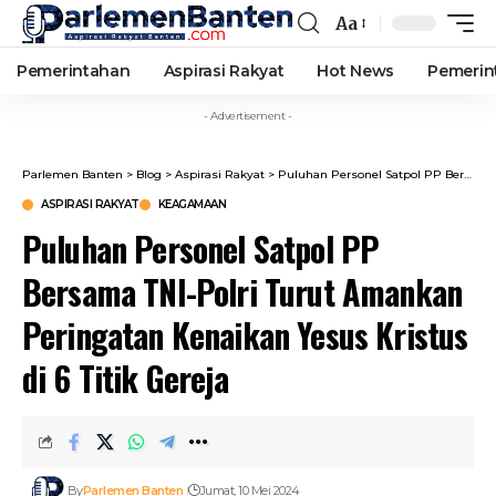
Aa
Font
Resizer
Pemerintahan
Aspirasi Rakyat
Hot News
Pemerin
- Advertisement -
Parlemen Banten
>
Blog
>
Aspirasi Rakyat
>
Puluhan Personel Satpol PP Bersama TNI-Polri Turut Amankan Peringatan Kenaikan Yesus Kristus di 6 Titik Gereja
ASPIRASI RAKYAT
KEAGAMAAN
Puluhan Personel Satpol PP
Bersama TNI-Polri Turut Amankan
Peringatan Kenaikan Yesus Kristus
di 6 Titik Gereja
By
Parlemen Banten
Jumat, 10 Mei 2024