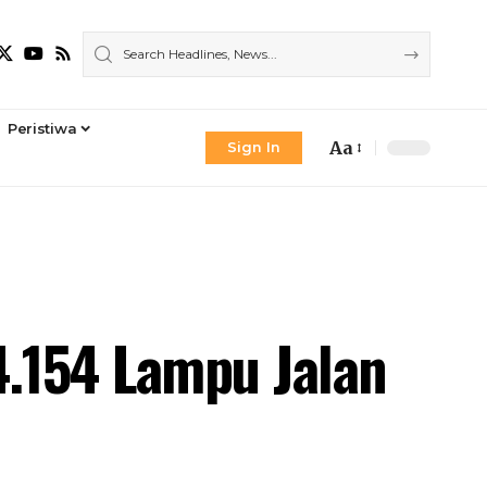
Peristiwa
Aa
Sign In
Font
Resizer
.154 Lampu Jalan