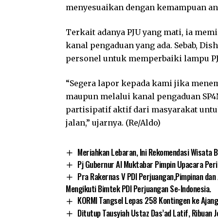
menyesuaikan dengan kemampuan angg
Terkait adanya PJU yang mati, ia mem
kanal pengaduan yang ada. Sebab, Di
personel untuk memperbaiki lampu PJ
“Segera lapor kepada kami jika menem
maupun melalui kanal pengaduan SP4N
partisipatif aktif dari masyarakat un
jalan,” ujarnya. (Re/Aldo)
Meriahkan Lebaran, Ini Rekomendasi Wisata B
Pj Gubernur Al Muktabar Pimpin Upacara Per
Pra Rakernas V PDI Perjuangan,Pimpinan dan
Mengikuti Bimtek PDI Perjuangan Se-Indonesia.
KORMI Tangsel Lepas 258 Kontingen ke Ajang 
Ditutup Tausyiah Ustaz Das’ad Latif, Ribuan