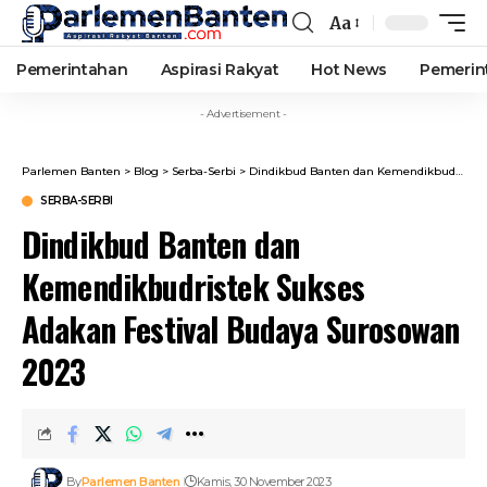
Aa
Font
Resizer
Pemerintahan
Aspirasi Rakyat
Hot News
Pemerin
- Advertisement -
Parlemen Banten
>
Blog
>
Serba-Serbi
>
Dindikbud Banten dan Kemendikbudristek Sukses Adakan Festival Budaya Surosowan 2023
SERBA-SERBI
Dindikbud Banten dan
Kemendikbudristek Sukses
Adakan Festival Budaya Surosowan
2023
By
Parlemen Banten
Kamis, 30 November 2023