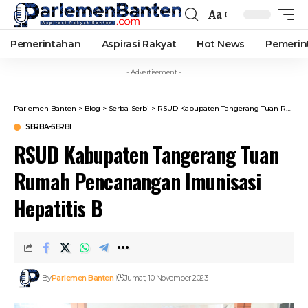
Aa
Font
Resizer
Pemerintahan
Aspirasi Rakyat
Hot News
Pemerin
- Advertisement -
Parlemen Banten
>
Blog
>
Serba-Serbi
>
RSUD Kabupaten Tangerang Tuan Rumah Pencanangan Imunisasi Hepatitis B
SERBA-SERBI
RSUD Kabupaten Tangerang Tuan
Rumah Pencanangan Imunisasi
Hepatitis B
By
Parlemen Banten
Jumat, 10 November 2023