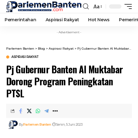
Aa
Font
Resizer
Pemerintahan
Aspirasi Rakyat
Hot News
Pemerin
- Advertisement -
Parlemen Banten
>
Blog
>
Aspirasi Rakyat
>
Pj Gubernur Banten Al Muktabar Dorong Program Peningkatan PTSL
ASPIRASI RAKYAT
Pj Gubernur Banten Al Muktabar
Dorong Program Peningkatan
PTSL
By
Parlemen Banten
Senin, 5 Juni 2023