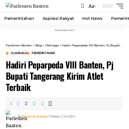
Aa
Font
Resizer
Pemerintahan
Aspirasi Rakyat
Hot News
Pemerin
- Advertisement -
Parlemen Banten
>
Blog
>
Olahraga
>
Hadiri Peparpeda VIII Banten, Pj Bupati Tangerang Kirim Atlet Terbaik
OLAHRAGA
PEMERINTAHAN
Hadiri Peparpeda VIII Banten, Pj
Bupati Tangerang Kirim Atlet
Terbaik
By
Parlemen Banten
Selasa, 2 Juli 2024