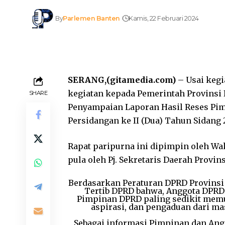
By
Parlemen Banten
Kamis, 22 Februari 2024
SERANG,(gitamedia.com)
– Usai kegi
kegiatan kepada Pemerintah Provinsi 
SHARE
Penyampaian Laporan Hasil Reses Pi
Persidangan ke II (Dua) Tahun Sidang 2
Rapat paripurna ini dipimpin oleh Wa
pula oleh Pj. Sekretaris Daerah Provin
Berdasarkan Peraturan DPRD Provinsi 
Tertib DPRD bahwa, Anggota DPRD
Pimpinan DPRD paling sedikit memua
aspirasi, dan pengaduan dari ma
Sebagai informasi Pimpinan dan Ang