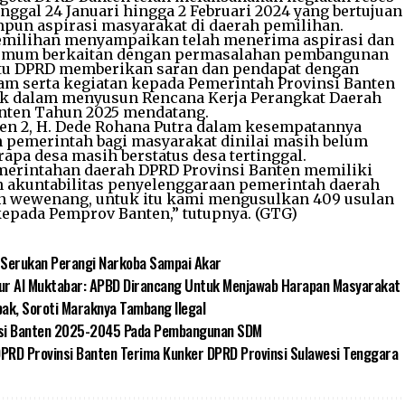
anggal 24 Januari hingga 2 Februari 2024 yang bertujuan
un aspirasi masyarakat di daerah pemilihan.
pemilihan menyampaikan telah menerima aspirasi dan
 umum berkaitan dengan permasalahan pembangunan
 itu DPRD memberikan saran dan pendapat dengan
m serta kegiatan kepada Pemerintah Provinsi Banten
ok dalam menyusun Rencana Kerja Perangkat Daerah
anten Tahun 2025 mendatang.
nten 2, H. Dede Rohana Putra dalam kesempatannya
pemerintah bagi masyarakat dinilai masih belum
pa desa masih berstatus desa tertinggal.
merintahan daerah DPRD Provinsi Banten memiliki
 akuntabilitas penyelenggaraan pemerintah daerah
an wewenang, untuk itu kami mengusulkan 409 usulan
epada Pemprov Banten,” tutupnya. (GTG)
 Serukan Perangi Narkoba Sampai Akar
nur Al Muktabar: APBD Dirancang Untuk Menjawab Harapan Masyarakat
ak, Soroti Maraknya Tambang Ilegal
insi Banten 2025-2045 Pada Pembangunan SDM
DPRD Provinsi Banten Terima Kunker DPRD Provinsi Sulawesi Tenggara