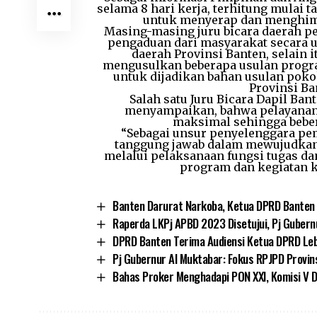
selama 8 hari kerja, terhitung mulai t
untuk menyerap dan menghimp
Masing-masing juru bicara daerah 
pengaduan dari masyarakat secara
daerah Provinsi Banten, selain
mengusulkan beberapa usulan progra
untuk dijadikan bahan usulan pok
Provinsi B
Salah satu Juru Bicara Dapil Ba
menyampaikan, bahwa pelayanan 
maksimal sehingga bebera
“Sebagai unsur penyelenggara pe
tanggung jawab dalam mewujudkan
melalui pelaksanaan fungsi tugas d
program dan kegiatan k
Banten Darurat Narkoba, Ketua DPRD Banten
Raperda LKPj APBD 2023 Disetujui, Pj Guber
DPRD Banten Terima Audiensi Ketua DPRD Leb
Pj Gubernur Al Muktabar: Fokus RPJPD Prov
Bahas Proker Menghadapi PON XXI, Komisi V 