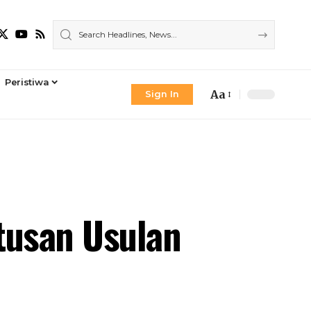
Peristiwa
Aa
Sign In
Font
Resizer
tusan Usulan