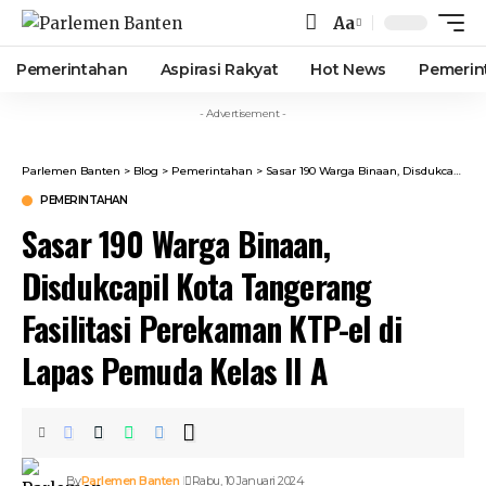
Aa
Font
Resizer
Pemerintahan
Aspirasi Rakyat
Hot News
Pemerin
- Advertisement -
Parlemen Banten
>
Blog
>
Pemerintahan
>
Sasar 190 Warga Binaan, Disdukcapil Kota Tangerang Fasilitasi Perekaman KTP-el di Lapas Pemuda Kelas II A
PEMERINTAHAN
Sasar 190 Warga Binaan,
Disdukcapil Kota Tangerang
Fasilitasi Perekaman KTP-el di
Lapas Pemuda Kelas II A
By
Parlemen Banten
Rabu, 10 Januari 2024