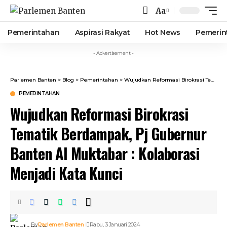
Aa
Font
Resizer
Pemerintahan
Aspirasi Rakyat
Hot News
Pemerin
- Advertisement -
Parlemen Banten
>
Blog
>
Pemerintahan
>
Wujudkan Reformasi Birokrasi Tematik Berdampak, Pj Gubernur Banten Al Muktabar : Kolaborasi Menjadi Kata Kunci
PEMERINTAHAN
Wujudkan Reformasi Birokrasi
Tematik Berdampak, Pj Gubernur
Banten Al Muktabar : Kolaborasi
Menjadi Kata Kunci
By
Parlemen Banten
Rabu, 3 Januari 2024