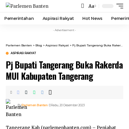
Aa
Font
Resizer
Pemerintahan
Aspirasi Rakyat
Hot News
Pemerin
- Advertisement -
Parlemen Banten
>
Blog
>
Aspirasi Rakyat
>
Pj Bupati Tangerang Buka Rakerda MUI Kabupaten Tangerang
ASPIRASI RAKYAT
Pj Bupati Tangerang Buka Rakerda
MUI Kabupaten Tangerang
By
Parlemen Banten
Rabu, 20 Desember 2023
Tangerang Kab (parlemenbanten.com) – Penjabat