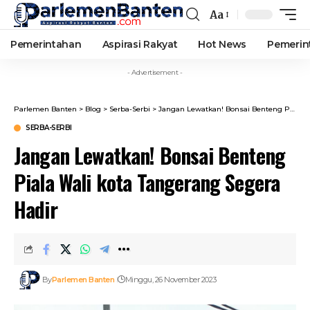
Aa
Font
Resizer
Pemerintahan
Aspirasi Rakyat
Hot News
Pemerin
- Advertisement -
Parlemen Banten
>
Blog
>
Serba-Serbi
>
Jangan Lewatkan! Bonsai Benteng Piala Wali kota Tangerang Segera Hadir
SERBA-SERBI
Jangan Lewatkan! Bonsai Benteng
Piala Wali kota Tangerang Segera
Hadir
By
Parlemen Banten
Minggu, 26 November 2023