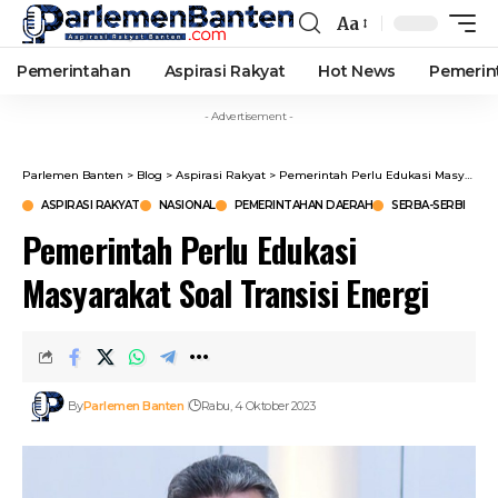
Aa
Font
Resizer
Pemerintahan
Aspirasi Rakyat
Hot News
Pemerin
- Advertisement -
Parlemen Banten
>
Blog
>
Aspirasi Rakyat
>
Pemerintah Perlu Edukasi Masyarakat Soal Transisi Energi
ASPIRASI RAKYAT
NASIONAL
PEMERINTAHAN DAERAH
SERBA-SERBI
Pemerintah Perlu Edukasi
Masyarakat Soal Transisi Energi
By
Parlemen Banten
Rabu, 4 Oktober 2023