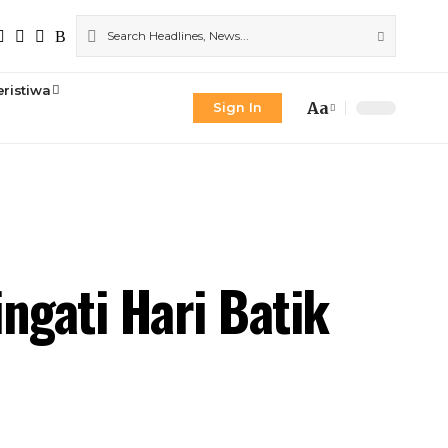
eristiwa
Aa
Sign In
Font
Resizer
ngati Hari Batik