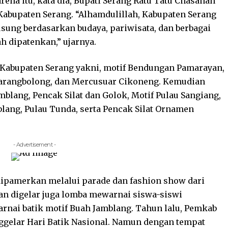
ena itu, kata dia, Bupati Serang Ratu Tatu Chasanah
abupaten Serang. “Alhamdulillah, Kabupaten Serang
usung berdasarkan budaya, pariwisata, dan berbagai
h dipatenkan,” ujarnya.
as Kabupaten Serang yakni, motif Bendungan Pamarayan,
 Karangbolong, dan Mercusuar Cikoneng. Kemudian
blang, Pencak Silat dan Golok, Motif Pulau Sangiang,
lang, Pulau Tunda, serta Pencak Silat Ornamen
- Advertisement -
k dipamerkan melalui parade dan fashion show dari
n digelar juga lomba mewarnai siswa-siswi
arnai batik motif Buah Jamblang. Tahun lalu, Pemkab
ggelar Hari Batik Nasional. Namun dengan tempat