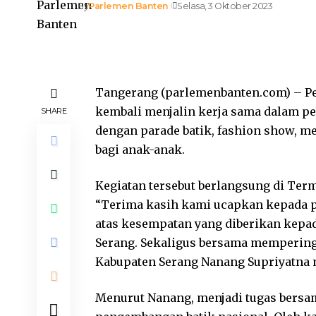
By
Parlemen Banten
Selasa, 3 Oktober 2023
Tangerang (parlemenbanten.com) – Pe
kembali menjalin kerja sama dalam per
SHARE
dengan parade batik, fashion show, m
bagi anak-anak.
Kegiatan tersebut berlangsung di Term
“Terima kasih kami ucapkan kepada p
atas kesempatan yang diberikan kepa
Serang. Sekaligus bersama memperingat
Kabupaten Serang Nanang Supriyatna m
Menurut Nanang, menjadi tugas bersa