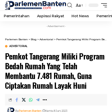
Aa
Font
Resizer
Pemerintahan
Aspirasi Rakyat
Hot News
Pemerin
- Advertisement -
Parlemen Banten
>
Blog
>
Advertorial
>
Pemkot Tangerang Miliki Program Bedah Rumah Yang Telah Membantu 7.481 Rumah, Guna Ciptakan Rumah Layak Huni
ADVERTORIAL
Pemkot Tangerang Miliki Program
Bedah Rumah Yang Telah
Membantu 7.481 Rumah, Guna
Ciptakan Rumah Layak Huni
By
Parlemen Banten
Kamis, 8 Juni 2023