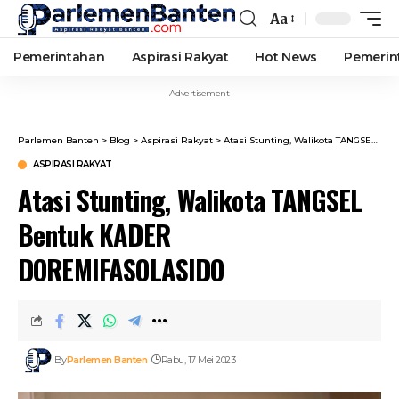
Aa
Font
Resizer
Pemerintahan
Aspirasi Rakyat
Hot News
Pemerin
- Advertisement -
Parlemen Banten
>
Blog
>
Aspirasi Rakyat
>
Atasi Stunting, Walikota TANGSEL Bentuk KADER DOREMIFASOLASIDO
ASPIRASI RAKYAT
Atasi Stunting, Walikota TANGSEL
Bentuk KADER
DOREMIFASOLASIDO
By
Parlemen Banten
Rabu, 17 Mei 2023