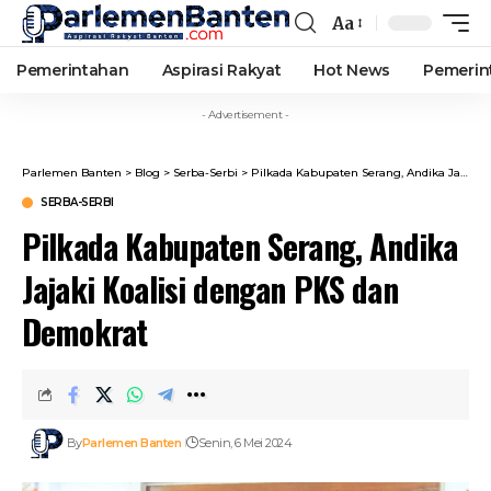
Aa
Font
Resizer
Pemerintahan
Aspirasi Rakyat
Hot News
Pemerin
- Advertisement -
Parlemen Banten
>
Blog
>
Serba-Serbi
>
Pilkada Kabupaten Serang, Andika Jajaki Koalisi dengan PKS dan Demokrat
SERBA-SERBI
Pilkada Kabupaten Serang, Andika
Jajaki Koalisi dengan PKS dan
Demokrat
By
Parlemen Banten
Senin, 6 Mei 2024