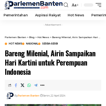
Aa
Font
Resizer
Pemerintahan
Aspirasi Rakyat
Hot News
Pemerin
- Advertisement -
Parlemen Banten
>
Blog
>
Hot News
>
Bareng Milenial, Airin Sampaikan Hari Kartini untuk Perempuan Indonesia
HOT NEWS
NASIONAL
SERBA-SERBI
Bareng Milenial, Airin Sampaikan
Hari Kartini untuk Perempuan
Indonesia
By
Parlemen Banten
Senin, 22 April 2024