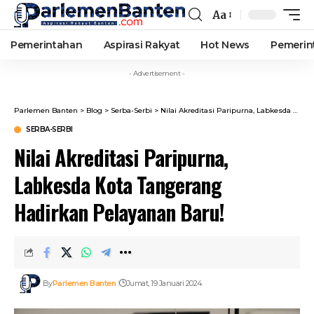
Aa
Font
Resizer
Pemerintahan
Aspirasi Rakyat
Hot News
Pemerin
- Advertisement -
Parlemen Banten
>
Blog
>
Serba-Serbi
>
Nilai Akreditasi Paripurna, Labkesda Kota Tangerang Hadirkan Pelayanan Baru!
SERBA-SERBI
Nilai Akreditasi Paripurna,
Labkesda Kota Tangerang
Hadirkan Pelayanan Baru!
By
Parlemen Banten
Jumat, 19 Januari 2024