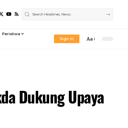
Peristiwa
Aa
Sign In
Font
Resizer
kda Dukung Upaya