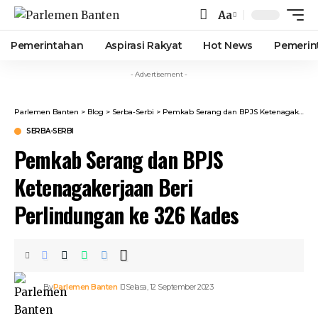
Aa
Font
Resizer
Pemerintahan
Aspirasi Rakyat
Hot News
Pemerin
- Advertisement -
Parlemen Banten
>
Blog
>
Serba-Serbi
>
Pemkab Serang dan BPJS Ketenagakerjaan Beri Perlindungan ke 326 Kades
SERBA-SERBI
Pemkab Serang dan BPJS
Ketenagakerjaan Beri
Perlindungan ke 326 Kades
By
Parlemen Banten
Selasa, 12 September 2023