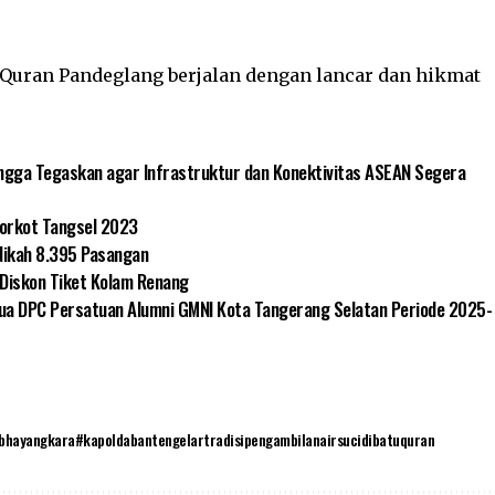
u Quran Pandeglang berjalan dengan lancar dan hikmat
ngga Tegaskan agar Infrastruktur dan Konektivitas ASEAN Segera
 Porkot Tangsel 2023
Nikah 8.395 Pasangan
i Diskon Tiket Kolam Renang
etua DPC Persatuan Alumni GMNI Kota Tangerang Selatan Periode 2025-
hayangkara#kapoldabantengelartradisipengambilanairsucidibatuquran