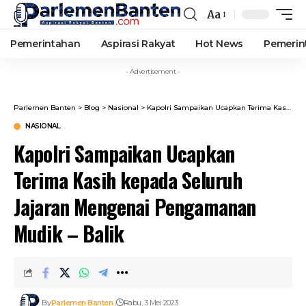
Aa
Font
Resizer
Pemerintahan
Aspirasi Rakyat
Hot News
Pemerin
- Advertisement -
Parlemen Banten
>
Blog
>
Nasional
>
Kapolri Sampaikan Ucapkan Terima Kasih kepada Seluruh Jajaran Mengenai Pengamanan Mudik – Balik
NASIONAL
Kapolri Sampaikan Ucapkan
Terima Kasih kepada Seluruh
Jajaran Mengenai Pengamanan
Mudik – Balik
By
Parlemen Banten
Rabu, 3 Mei 2023